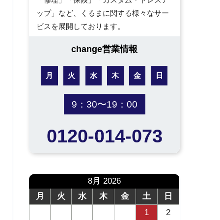
ップ」など、くるまに関する様々なサー
ビスを展開しております。
change営業情報
月
火
水
木
金
日
9：30〜19：00
0120-014-073
8月 2026
月
火
水
木
金
土
日
1
2