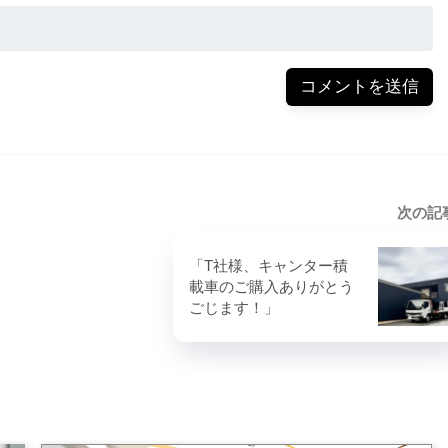
次の記
「T社様、キャンター積
載車のご購入ありがとう
ごじます！」