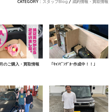
CATEGORY :
スタッフBlog
成約情報・買取情報
年4月のご購入・買取情報
「ｷｬﾝﾋﾟﾝｸﾞｶｰ作成中！！｣