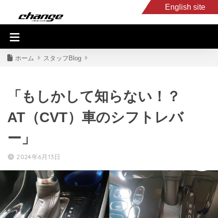
English site
入庫車情報
くるま・バイク買取
キャンピングカー
スタッフB
ホーム
スタッフBlog
「もしかして知らない！？
AT（CVT）車のシフトレバ
ー」
2024年6月13日