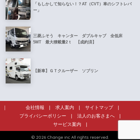
「もしかして知らない！？AT（CVT）車のシフトレバ
ー」
三菱ふそう キャンター ダブルキャブ 全低床
5MT 最大積載量2ｔ 【成約済】
【新車】ＧＴクルーザー ソブリン
会社情報
|
求人案内
|
サイトマップ
|
プライバシーポリシー
|
法人のお客さまへ
|
サービス案内
|
© 2026 Change inc All rights reserved.