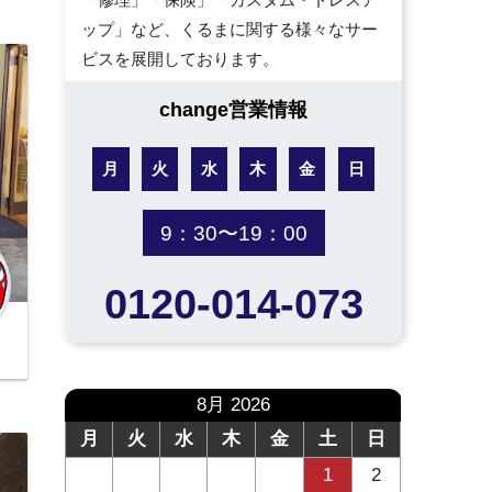
ップ」など、くるまに関する様々なサー
ビスを展開しております。
change営業情報
月
火
水
木
金
日
9：30〜19：00
0120-014-073
8月 2026
月
火
水
木
金
土
日
1
2