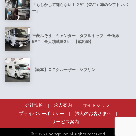
「もしかして知らない！？AT（CVT）車のシフトレバ
ー」
三菱ふそう キャンター ダブルキャブ 全低床
5MT 最大積載量2ｔ 【成約済】
【新車】ＧＴクルーザー ソブリン
会社情報
|
求人案内
|
サイトマップ
|
プライバシーポリシー
|
法人のお客さまへ
|
サービス案内
|
© 2026 Change inc All rights reserved.