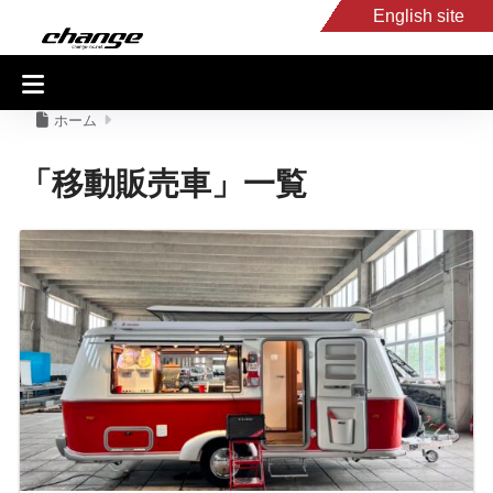
English site
入庫車情報
くるま・バイク買取
キャンピングカー
スタッフB
ホーム
「移動販売車」一覧