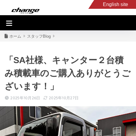
English site
入庫車情報
くるま・バイク買取
キャンピングカー
スタッフB
ホーム
スタッフBlog
「SA社様、キャンター２台積
み積載車のご購入ありがとうご
ざいます！」
2025年10月26日
2025年10月27日