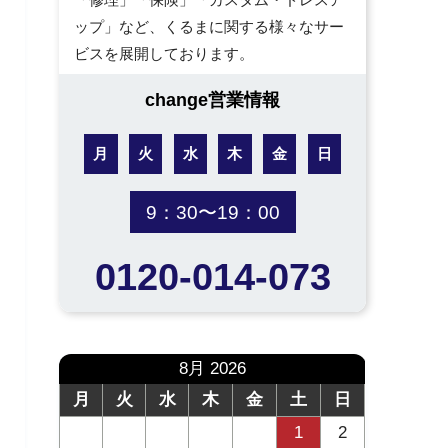
ップ」など、くるまに関する様々なサー
ビスを展開しております。
change営業情報
月
火
水
木
金
日
9：30〜19：00
0120-014-073
8月 2026
月
火
水
木
金
土
日
1
2