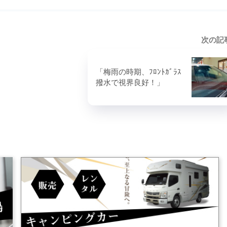
次の記
「梅雨の時期、ﾌﾛﾝﾄｶﾞﾗｽ
撥水で視界良好！」