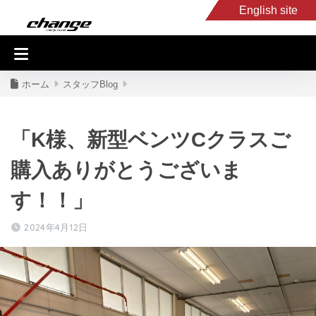
English site
入庫車情報
くるま・バイク買取
キャンピングカー
スタッフB
ホーム
スタッフBlog
「K様、新型ベンツCクラスご
購入ありがとうございま
す！！」
2024年4月12日