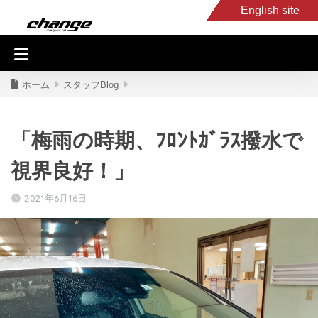
English site
入庫車情報
くるま・バイク買取
キャンピングカー
スタッフB
ホーム
スタッフBlog
「梅雨の時期、ﾌﾛﾝﾄｶﾞﾗｽ撥水で
視界良好！」
2021年6月16日