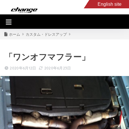
English site
入庫車情報
くるま・バイク買取
キャンピングカー
スタッフB
ホーム
カスタム・ドレスアップ
「ワンオフマフラー」
2020年6月12日
2020年6月23日