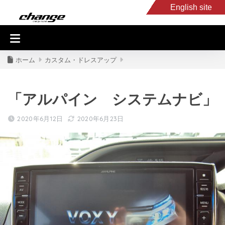
English site
入庫車情報
くるま・バイク買取
キャンピングカー
スタッフB
ホーム
カスタム・ドレスアップ
「アルパイン システムナビ」
2020年6月12日
2020年6月23日