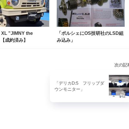
L "JIMNY the
「ポルシェにOS技研社のLSD組
S"【成約済み】
み込み」
次の記
「デリカD:5 フリップダ
ウンモニター」