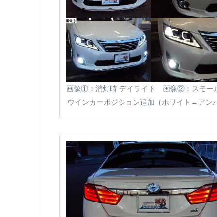
画像①：消灯時 デイライト 画像②：スモ
ウインカーポジション追加（ホワイト→アン