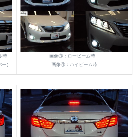
ール時
画像③：ロービーム時
バー）
画像④：ハイビーム時