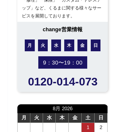
ップ」など、くるまに関する様々なサー
ビスを展開しております。
change営業情報
月
火
水
木
金
日
9：30〜19：00
0120-014-073
8月 2026
月
火
水
木
金
土
日
1
2