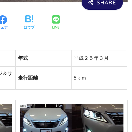
LINE
シェア
はてブ
年式
平成２５年３月
ジ＆サ
走行距離
5ｋｍ