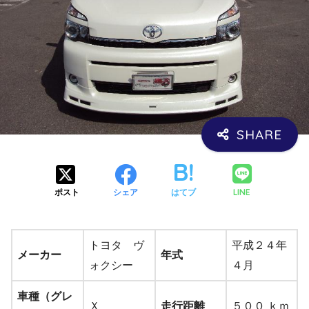
LINE
ポスト
シェア
はてブ
トヨタ ヴ
平成２４年
メーカー
年式
ォクシー
４月
車種（グレ
Ｘ
走行距離
５００ ｋｍ