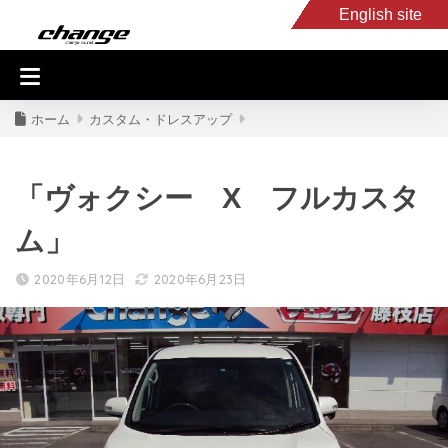
English site
入庫車情報
くるま・バイク買取
キャンピングカー
スタッフB
ホーム
カスタム・ドレスアップ
「ヴォクシー X フルカスタ
ム」
2020年6月12日
2020年6月23日