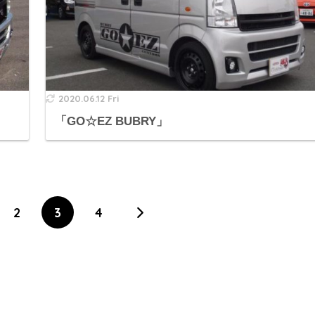
2020.06.12 Fri
「GO☆EZ BUBRY」
2
3
4