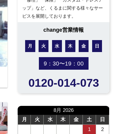
ップ」など、くるまに関する様々なサー
ビスを展開しております。
change営業情報
月
火
水
木
金
日
9：30〜19：00
0120-014-073
8月 2026
月
火
水
木
金
土
日
1
2