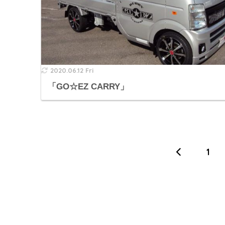
2020.06.12 Fri
「GO☆EZ CARRY」
1