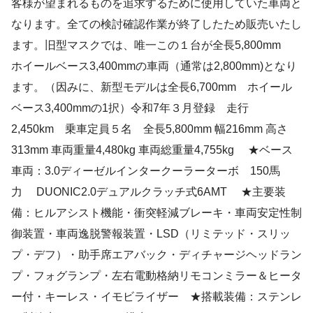
客様が望まれるものを追求するために使用していた車両と
なります。全ての検討確認作業が終了したため販売いたし
ます。旧型マスクでは、唯一この１台が全長5,800mm
ホイールベース3,400mmの車両（通常は2,800mm)となり
ます。（因みに、新型モデルは全長6,700mm ホイール
ベース3,400mmの1択）令和7年３月登録 走行
2,450km 乗車定員５名 全長5,800mm 幅216mm 高さ
313mm 車両重量4,480kg 車両総重量4,755kg ★ベース
車両：3.0ディーゼルインタークーラーターボ 150馬
力 DUONIC2.0デュアルクラッチ式6AMT ★主要装
備：ヒルアシスト機能・衝突軽減ブレーキ・車両安定性制
御装置・車両逸脱警報装置・LSD（リミテッド・スリッ
プ・デフ）・助手席エアバック・ディチャージヘッドラン
プ・フォグランプ・左右電動格納リモコンミラー＆ヒータ
ー付・キーレス・イモビライザー ★搭載装備：ステンレ