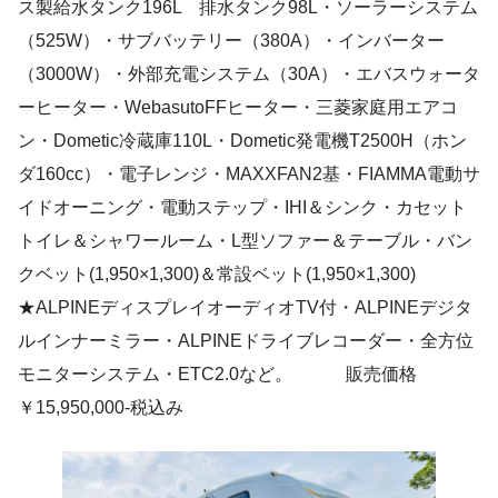
ス製給水タンク196L 排水タンク98L・ソーラーシステム
（525W）・サブバッテリー（380A）・インバーター
（3000W）・外部充電システム（30A）・エバスウォータ
ーヒーター・WebasutoFFヒーター・三菱家庭用エアコ
ン・Dometic冷蔵庫110L・Dometic発電機T2500H（ホン
ダ160cc）・電子レンジ・MAXXFAN2基・FIAMMA電動サ
イドオーニング・電動ステップ・IHI＆シンク・カセット
トイレ＆シャワールーム・L型ソファー＆テーブル・バン
クベット(1,950×1,300)＆常設ベット(1,950×1,300)
★ALPINEディスプレイオーディオTV付・ALPINEデジタ
ルインナーミラー・ALPINEドライブレコーダー・全方位
モニターシステム・ETC2.0など。 販売価格
￥15,950,000-税込み