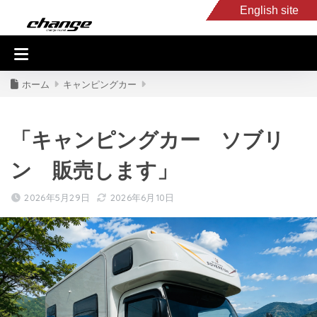
English site
入庫車情報
くるま・バイク買取
キャンピングカー
スタッフB
ホーム
キャンピングカー
「キャンピングカー ソブリ
ン 販売します」
2026年5月29日
2026年6月10日