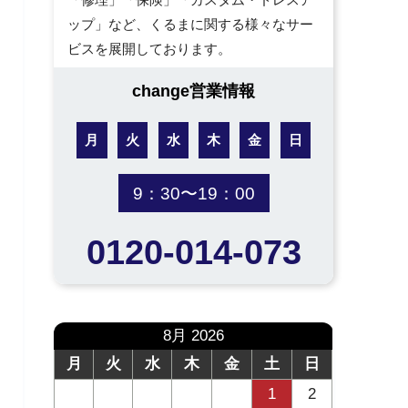
ップ」など、くるまに関する様々なサー
ビスを展開しております。
change営業情報
月
火
水
木
金
日
9：30〜19：00
0120-014-073
8月 2026
月
火
水
木
金
土
日
1
2