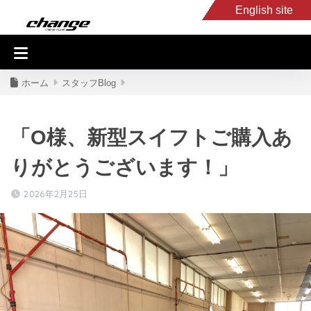
English site
入庫車情報
くるま・バイク買取
キャンピングカー
スタッフB
ホーム
スタッフBlog
「O様、新型スイフトご購入あ
りがとうございます！」
2026年2月25日