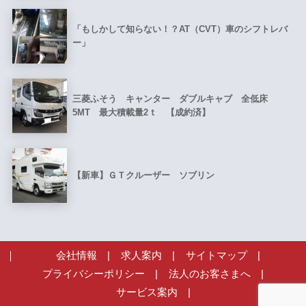
「もしかして知らない！？AT（CVT）車のシフトレバ
ー」
三菱ふそう キャンター ダブルキャブ 全低床
5MT 最大積載量2ｔ 【成約済】
【新車】ＧＴクルーザー ソブリン
会社情報
|
求人案内
|
サイトマップ
|
プライバシーポリシー
|
法人のお客さまへ
|
サービス案内
|