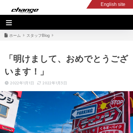
English site
入庫車情報
くるま・バイク買取
キャンピングカー
スタッフB
ホーム
スタッフBlog
「明けまして、おめでとうござ
います！」
2022年1月1日
2022年1月3日