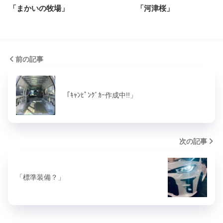
「まかいの牧場」
「河津桜」
前の記事
「ｷｬﾝﾋﾟﾝｸﾞｶｰ作成中!!」
次の記事
「標準装備？」