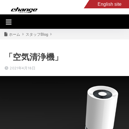
English site
入庫車情報
くるま・バイク買取
キャンピングカー
スタッフB
ホーム
スタッフBlog
「空気清浄機」
2021年4月18日