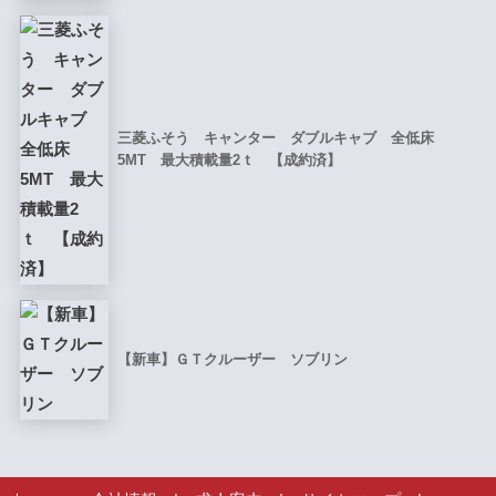
三菱ふそう キャンター ダブルキャブ 全低床
5MT 最大積載量2ｔ 【成約済】
【新車】ＧＴクルーザー ソブリン