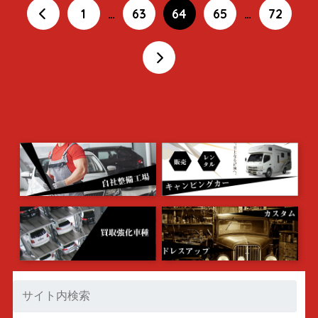
1
…
63
64
65
…
72