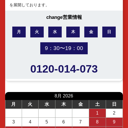
を展開しております。
change営業情報
月
火
水
木
金
日
9：30〜19：00
0120-014-073
8月 2026
月
火
水
木
金
土
日
1
2
3
4
5
6
7
8
9