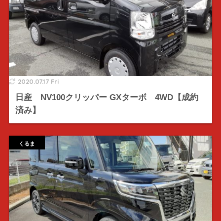
2020.07.17 Fri
日産 NV100クリッパー GXターボ 4WD【成約
済み】
くるま