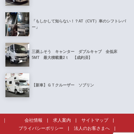
「もしかして知らない！？AT（CVT）車のシフトレバ
ー」
三菱ふそう キャンター ダブルキャブ 全低床
5MT 最大積載量2ｔ 【成約済】
【新車】ＧＴクルーザー ソブリン
会社情報
|
求人案内
|
サイトマップ
|
プライバシーポリシー
|
法人のお客さまへ
|