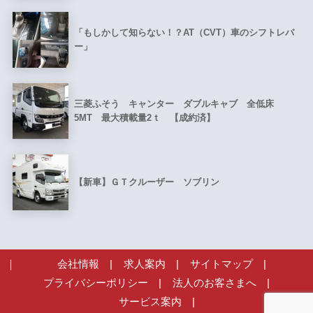
「もしかして知らない！？AT（CVT）車のシフトレバ
ー」
三菱ふそう キャンター ダブルキャブ 全低床
5MT 最大積載量2ｔ 【成約済】
【新車】ＧＴクルーザー ソブリン
会社情報
|
求人案内
|
サイトマップ
|
プライバシーポリシー
|
法人のお客さまへ
|
サービス案内
|