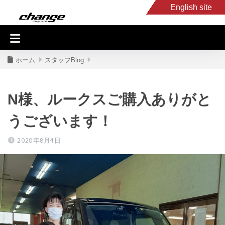
English site
入庫車情報
くるま・バイク買取
キャンピングカー
スタッフB
ホーム
スタッフBlog
N様、ルークスご購入ありがと
うございます！
2020年8月4日