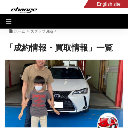
English site
入庫車情報
くるま・バイク買取
キャンピングカー
スタッフB
ホーム
スタッフBlog
「成約情報・買取情報」一覧