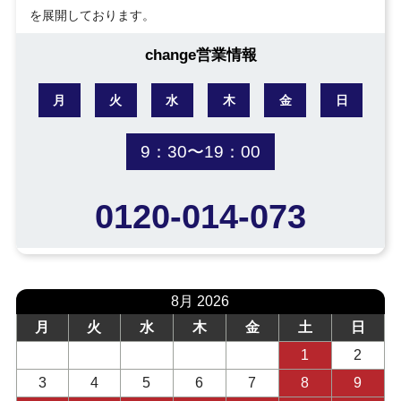
を展開しております。
change営業情報
月
火
水
木
金
日
9：30〜19：00
0120-014-073
8月 2026
月
火
水
木
金
土
日
1
2
3
4
5
6
7
8
9