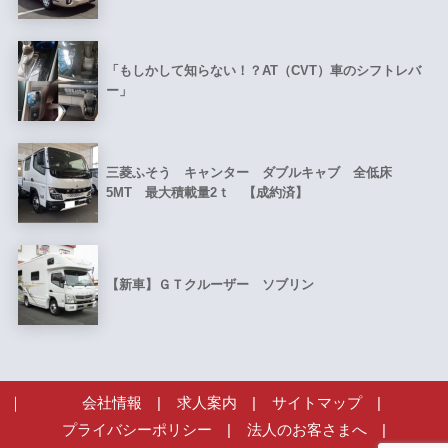
「もしかして知らない！？AT（CVT）車のシフトレバ
ー」
三菱ふそう キャンター ダブルキャブ 全低床
5MT 最大積載量2ｔ 【成約済】
【新車】ＧＴクルーザー ソブリン
会社情報
|
求人案内
|
サイトマップ
|
プライバシーポリシー
|
法人のお客さまへ
|