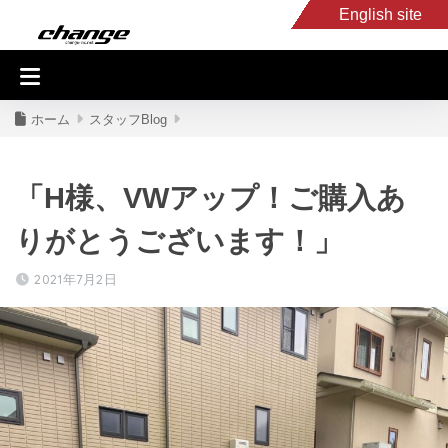
English site
入庫車情報
くるま・バイク買取
キャンピングカー
スタッフB
ホーム
スタッフBlog
「H様、VWアップ！ご購入あ
りがとうございます！」
2021年7月2日