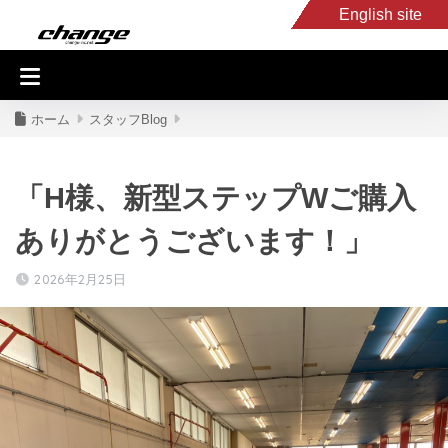
English site
入庫車情報
くるま・バイク買取
キャンピングカー
スタッフB
ホーム
スタッフBlog
「H様、新型ステップWご購入
ありがとうございます！」
2026年2月25日