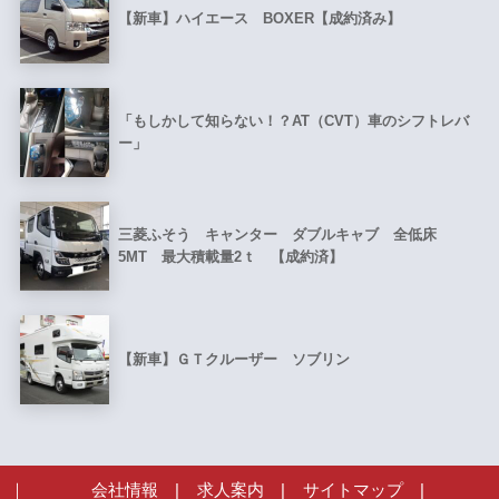
【新車】ハイエース BOXER【成約済み】
「もしかして知らない！？AT（CVT）車のシフトレバ
ー」
三菱ふそう キャンター ダブルキャブ 全低床
5MT 最大積載量2ｔ 【成約済】
【新車】ＧＴクルーザー ソブリン
会社情報
|
求人案内
|
サイトマップ
|