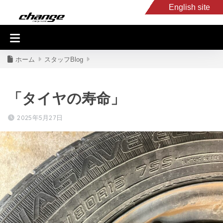
English site
入庫車情報
くるま・バイク買取
キャンピングカー
スタッフB
ホーム
スタッフBlog
「タイヤの寿命」
2025年5月27日