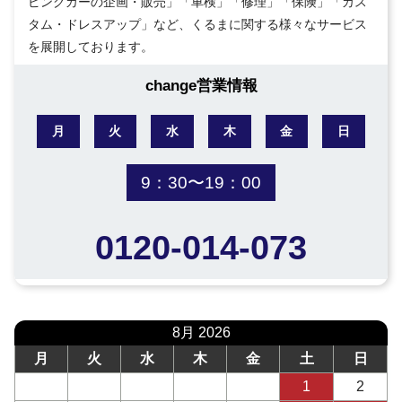
ピングカーの企画・販売」「車検」「修理」「保険」「カス
タム・ドレスアップ」など、くるまに関する様々なサービス
を展開しております。
change営業情報
月
火
水
木
金
日
9：30〜19：00
0120-014-073
8月 2026
月
火
水
木
金
土
日
1
2