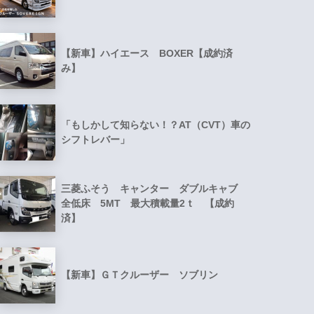
【新車】ハイエース BOXER【成約済
み】
「もしかして知らない！？AT（CVT）車の
シフトレバー」
三菱ふそう キャンター ダブルキャブ
全低床 5MT 最大積載量2ｔ 【成約
済】
【新車】ＧＴクルーザー ソブリン