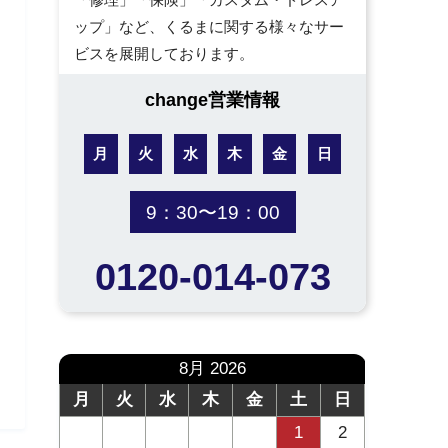
ップ」など、くるまに関する様々なサー
ビスを展開しております。
change営業情報
月
火
水
木
金
日
9：30〜19：00
0120-014-073
8月 2026
月
火
水
木
金
土
日
1
2