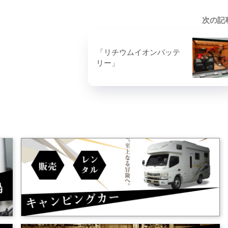
次の記
「リチウムイオンバッテ
リー」