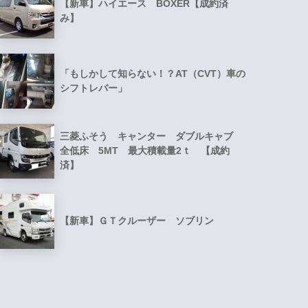
【新車】ハイエース BOXER【成約済
み】
「もしかして知らない！？AT（CVT）車の
シフトレバー」
三菱ふそう キャンター ダブルキャブ
全低床 5MT 最大積載量2ｔ 【成約
済】
【新車】ＧＴクルーザー ソブリン