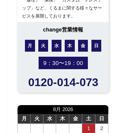
ップ」など、くるまに関する様々なサー
ビスを展開しております。
change営業情報
月
火
水
木
金
日
9：30〜19：00
0120-014-073
8月 2026
月
火
水
木
金
土
日
1
2