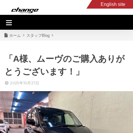
English site
入庫車情報
くるま・バイク買取
キャンピングカー
スタッフB
ホーム
スタッフBlog
「A様、ムーヴのご購入ありが
とうございます！」
2025年10月27日