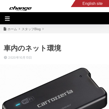
English site
入庫車情報
くるま・バイク買取
キャンピングカー
スタッフB
ホーム
スタッフBlog
車内のネット環境
2020年10月13日