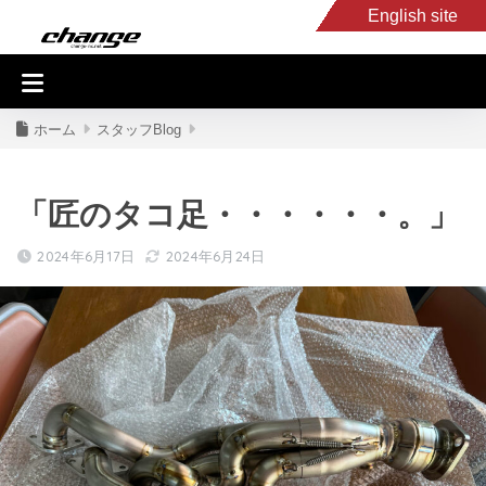
English site
入庫車情報
くるま・バイク買取
キャンピングカー
スタッフB
ホーム
スタッフBlog
「匠のタコ足・・・・・・。」
2024年6月17日
2024年6月24日