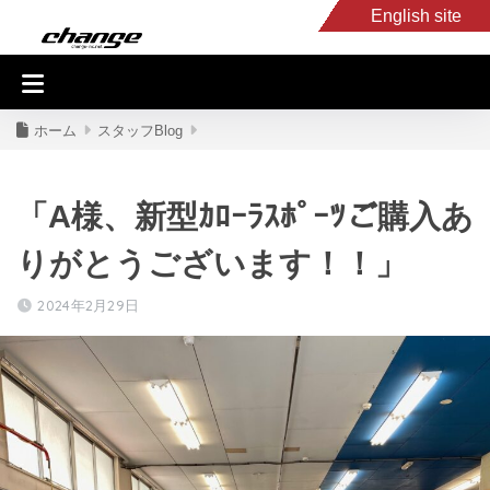
English site
入庫車情報
くるま・バイク買取
キャンピングカー
スタッフB
ホーム
スタッフBlog
「A様、新型ｶﾛｰﾗｽﾎﾟｰﾂご購入あ
りがとうございます！！」
2024年2月29日