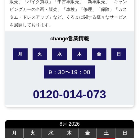
販売」「バイク買取」「中古車販売」「新車販売」「キャン
ピングカーの企画・販売」「車検」「修理」「保険」「カス
タム・ドレスアップ」など、くるまに関する様々なサービス
を展開しております。
change営業情報
月
火
水
木
金
日
9：30〜19：00
0120-014-073
8月 2026
月
火
水
木
金
土
日