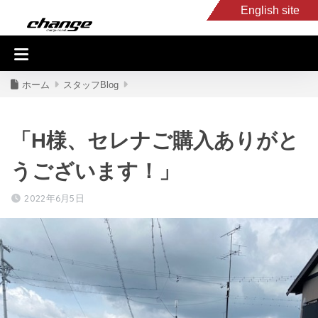
English site
入庫車情報
くるま・バイク買取
キャンピングカー
スタッフB
ホーム
スタッフBlog
「H様、セレナご購入ありがと
うございます！」
2022年6月5日