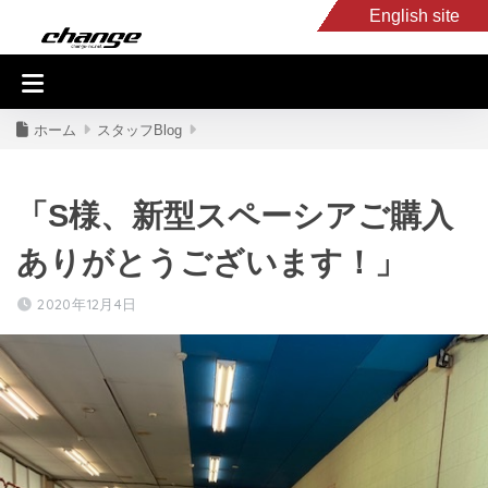
English site
入庫車情報
くるま・バイク買取
キャンピングカー
スタッフB
ホーム
スタッフBlog
「S様、新型スペーシアご購入
ありがとうございます！」
2020年12月4日