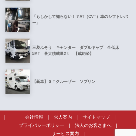
「もしかして知らない！？AT（CVT）車のシフトレバ
ー」
三菱ふそう キャンター ダブルキャブ 全低床
5MT 最大積載量2ｔ 【成約済】
【新車】ＧＴクルーザー ソブリン
会社情報
|
求人案内
|
サイトマップ
|
プライバシーポリシー
|
法人のお客さまへ
|
サービス案内
|