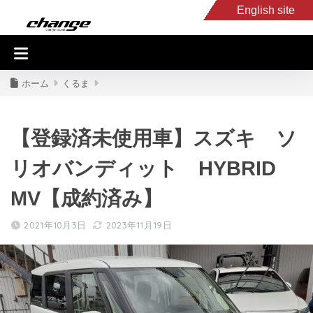
English site
入庫車情報
くるま・バイク買取
キャンピングカー
スタッフB
ホーム
くるま
【登録済未使用車】スズキ ソ
リオバンディット HYBRID
MV【成約済み】
2021年10月3日
2023年11月19日