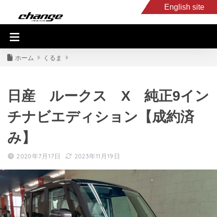
English site
入庫車情報
くるま・バイク買取
キャンピングカー
スタッフB
ホーム
くるま
日産 ルークス X 純正9イン
チナビエディション【成約済
み】
2020年7月17日
2023年11月19日