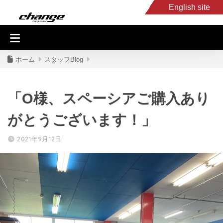
English site
入庫車情報
くるま・バイク買取
キャンピングカー
スタッフB
ホーム
スタッフBlog
「O様、スペーシアご購入あり
がとうございます！」
2021年9月12日