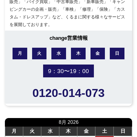
販売」「バイク買取」「中古車販売」「新車販売」「キャン
ピングカーの企画・販売」「車検」「修理」「保険」「カス
タム・ドレスアップ」など、くるまに関する様々なサービス
を展開しております。
change営業情報
月
火
水
木
金
日
9：30〜19：00
0120-014-073
8月 2026
月
火
水
木
金
土
日