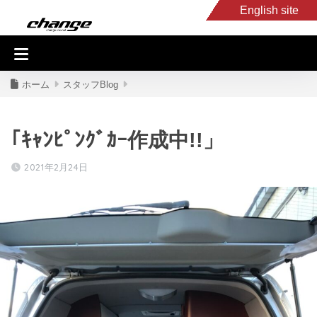
English site
入庫車情報
くるま・バイク買取
キャンピングカー
スタッフB
ホーム
スタッフBlog
｢ｷｬﾝﾋﾟﾝｸﾞｶｰ作成中!!」
2021年2月24日