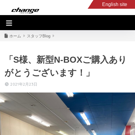
English site
入庫車情報
くるま・バイク買取
キャンピングカー
スタッフB
ホーム
スタッフBlog
「S様、新型N-BOXご購入あり
がとうございます！」
2021年2月23日