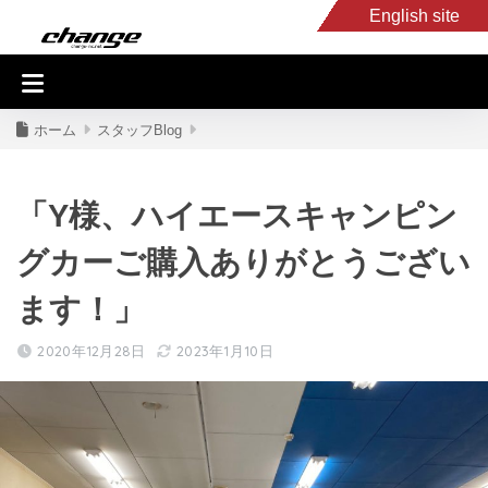
English site
入庫車情報
くるま・バイク買取
キャンピングカー
スタッフB
ホーム
スタッフBlog
「Y様、ハイエースキャンピン
グカーご購入ありがとうござい
ます！」
2020年12月28日
2023年1月10日