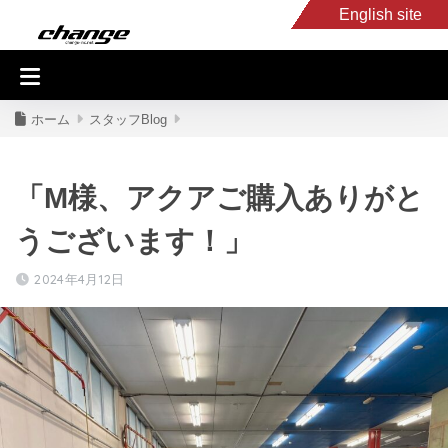
English site
入庫車情報
くるま・バイク買取
キャンピングカー
スタッフB
ホーム
スタッフBlog
「M様、アクアご購入ありがと
うございます！」
2024年4月12日