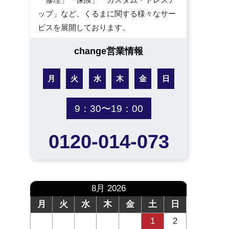
ップ」など、くるまに関する様々なサー
ビスを展開しております。
change営業情報
月
火
水
木
金
日
9：30〜19：00
0120-014-073
8月 2026
月
火
水
木
金
土
日
1
2