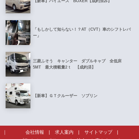
【新車】ハイエース BOXER【成約済み】
「もしかして知らない！？AT（CVT）車のシフトレバ
ー」
三菱ふそう キャンター ダブルキャブ 全低床
5MT 最大積載量2ｔ 【成約済】
【新車】ＧＴクルーザー ソブリン
会社情報
|
求人案内
|
サイトマップ
|