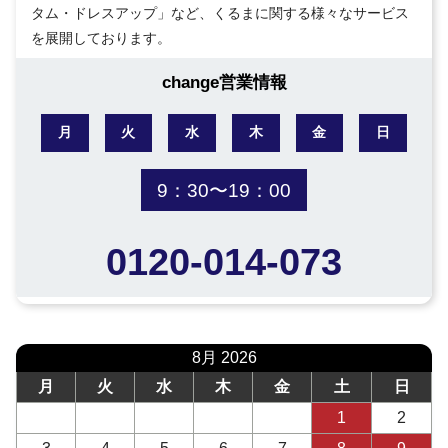
タム・ドレスアップ」など、くるまに関する様々なサービス
を展開しております。
change営業情報
月
火
水
木
金
日
9：30〜19：00
0120-014-073
8月 2026
月
火
水
木
金
土
日
1
2