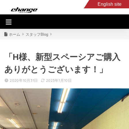
English site
入庫車情報
くるま・バイク買取
キャンピングカー
スタッフB
ホーム
スタッフBlog
「H様、新型スペーシアご購入
ありがとうございます！」
2020年10月31日
2023年1月10日