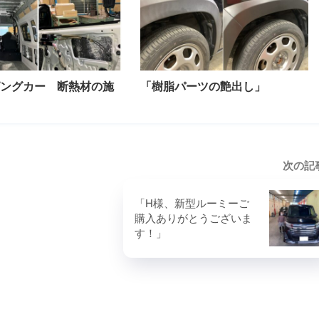
ングカー 断熱材の施
「樹脂パーツの艶出し」
次の記
「H様、新型ルーミーご
購入ありがとうございま
す！」