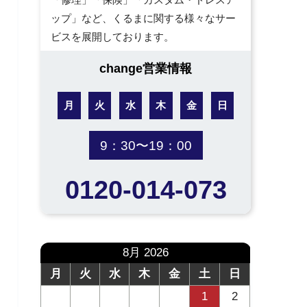
ップ」など、くるまに関する様々なサー
ビスを展開しております。
change営業情報
月
火
水
木
金
日
9：30〜19：00
0120-014-073
8月 2026
月
火
水
木
金
土
日
1
2