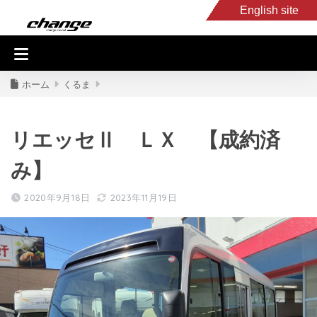
English site
入庫車情報
くるま・バイク買取
キャンピングカー
スタッフB
ホーム
くるま
リエッセⅡ ＬＸ 【成約済
み】
2020年9月18日
2023年11月19日