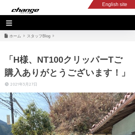
English site
入庫車情報
くるま・バイク買取
キャンピングカー
スタッフB
ホーム
スタッフBlog
「H様、NT100クリッパーTご
購入ありがとうございます！」
2021年3月27日