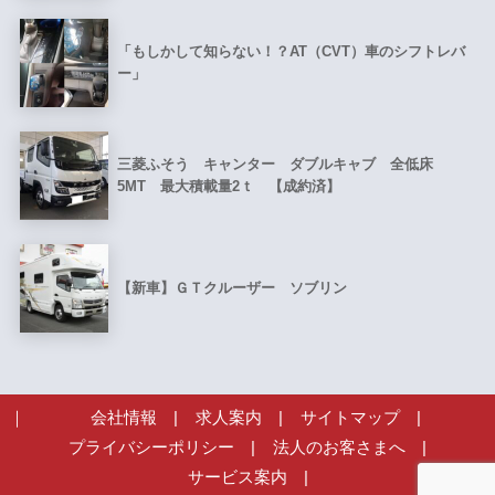
「もしかして知らない！？AT（CVT）車のシフトレバ
ー」
三菱ふそう キャンター ダブルキャブ 全低床
5MT 最大積載量2ｔ 【成約済】
【新車】ＧＴクルーザー ソブリン
会社情報
|
求人案内
|
サイトマップ
|
プライバシーポリシー
|
法人のお客さまへ
|
サービス案内
|