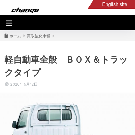
English site
入庫車情報
くるま・バイク買取
キャンピングカー
スタッフB
ホーム
買取強化車種
軽自動車全般 ＢＯＸ＆トラッ
クタイプ
2020年6月12日