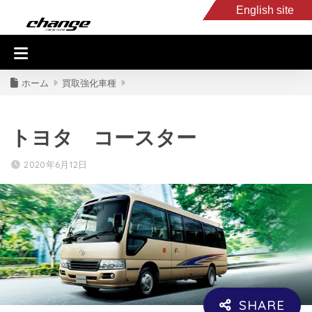
English site
入庫車情報
くるま・バイク買取
キャンピングカー
スタッフB
ホーム
買取強化車種
トヨタ コースター
2020年6月12日