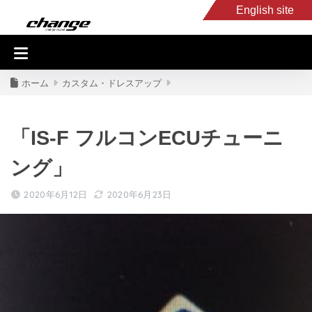
English site
入庫車情報
くるま・バイク買取
キャンピングカー
スタッフB
ホーム
カスタム・ドレスアップ
「IS-F フルコンECUチューニ
ング」
2020年6月12日
2020年6月23日