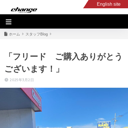
English site
入庫車情報
くるま・バイク買取
キャンピングカー
スタッフB
ホーム
スタッフBlog
「フリード ご購入ありがとう
ございます！」
2025年3月2日