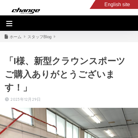
English site
入庫車情報
くるま・バイク買取
キャンピングカー
スタッフB
ホーム
スタッフBlog
「I様、新型クラウンスポーツ
ご購入ありがとうございま
す！」
2023年12月29日